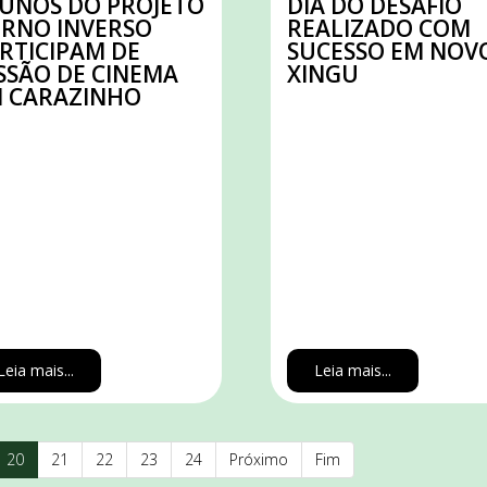
UNOS DO PROJETO
DIA DO DESAFIO
RNO INVERSO
REALIZADO COM
RTICIPAM DE
SUCESSO EM NOV
SSÃO DE CINEMA
XINGU
 CARAZINHO
Leia mais...
Leia mais...
20
21
22
23
24
Próximo
Fim