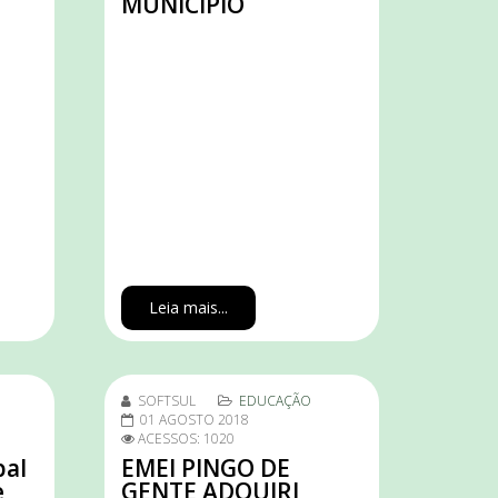
MUNICÍPIO
Leia mais...
SOFTSUL
EDUCAÇÃO
01 AGOSTO 2018
ACESSOS: 1020
pal
EMEI PINGO DE
e
GENTE ADQUIRI