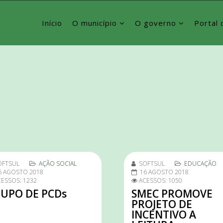
Início
O município
O governo
Portal 
OFTSUL
AÇÃO SOCIAL
SOFTSUL
EDUCAÇÃO
6 AGOSTO 2018
16 AGOSTO 2018
ESSOS: 1232
ACESSOS: 1050
UPO DE PCDs
SMEC PROMOVE
PROJETO DE
INCENTIVO A