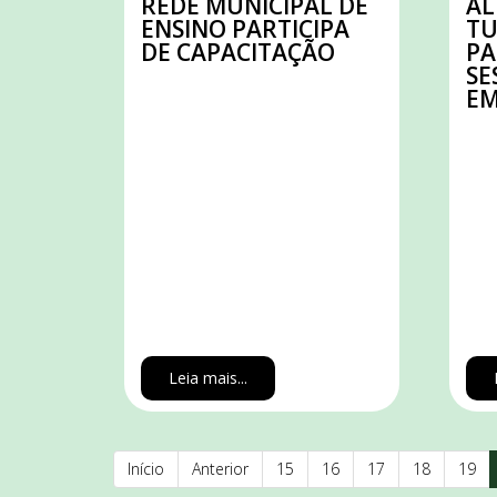
REDE MUNICIPAL DE
AL
ENSINO PARTICIPA
TU
DE CAPACITAÇÃO
PA
SE
EM
Leia mais...
Início
Anterior
15
16
17
18
19