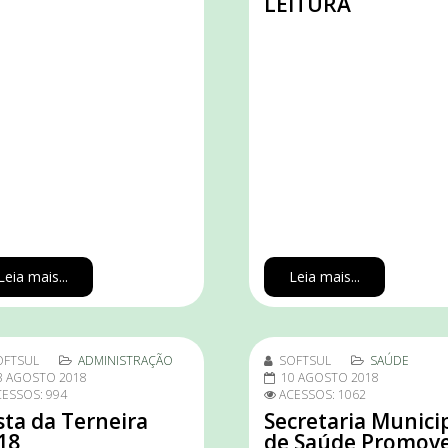
LEITURA
Leia mais...
Leia mais...
OFTSUL
ADMINISTRAÇÃO
SOFTSUL
SAÚDE
3 AGOSTO 2018
10 AGOSTO 2018
ESSOS: 994
ACESSOS: 1062
sta da Terneira
Secretaria Munici
18
de Saúde Promov