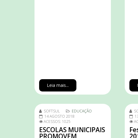
Leia mais...
SOFTSUL
EDUCAÇÃO
S
14 AGOSTO 2018
1
ACESSOS: 1025
AC
ESCOLAS MUNICIPAIS
Fe
PROMOVEM
20