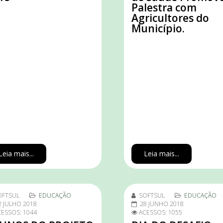
Palestra com
Agricultores do
Município.
Leia mais...
Leia mais...
OFTSUL
EDUCAÇÃO
SOFTSUL
EDUCAÇÃO
2 JULHO 2018
28 JUNHO 2018
ESSOS: 1044
ACESSOS: 1055