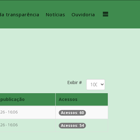
da transparência
Notícias
Ouvidoria
Exibir #
 publicação
Acessos
26 - 16:06
Acessos: 60
26 - 16:06
Acessos: 54