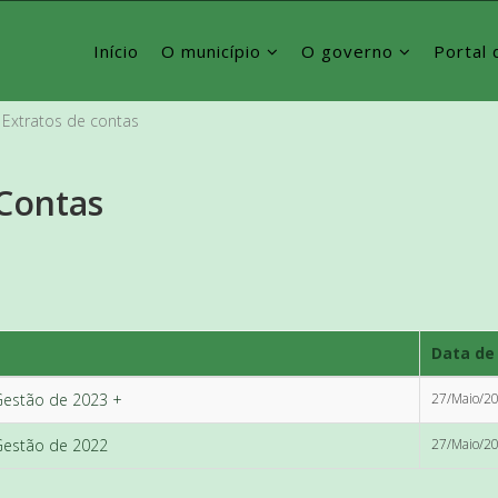
Início
O município
O governo
Portal 
Extratos de contas
Contas
Data de
 Gestão de 2023 +
27/Maio/20
 Gestão de 2022
27/Maio/20