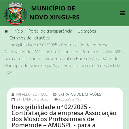
Início
Portal da transparência
Licitações
Extratos de licitações
Inexigibilidade nº 02/2025 - Contratação da empresa
Associação dos Músicos Profissionais de Pomerode – AMUSPE -
para a realização de show musical no Baile de Aniversário do
Município de Novo Xingu/RS, a ser realizado em 26 de abril de
2025.
RAFAELA - SOFTSUL
EXTRATOS DE LICITAÇÕES
21 FEVEREIRO 2025
ACESSOS: 493
Inexigibilidade nº 02/2025 -
Contratação da empresa Associação
dos Músicos Profissionais de
Pomerode – AMUSPE - para a