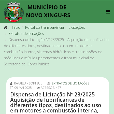
Início
Portal da transparência
Licitações
Extratos de licitações
Dispensa de Licitação Nº 23/2025 - Aquisição de lubrificantes
de diferentes tipos, destinados ao uso em motores a
combustão interna, sistemas hidráulicos e transmissões de
máquinas e veículos pertencentes à frota municipal da
Secretaria de Obras Pública
RAFAELA - SOFTSUL
EXTRATOS DE LICITAÇÕES
09 MAI 2025
ACESSOS: 427
Dispensa de Licitação Nº 23/2025 -
Aquisição de lubrificantes de
diferentes tipos, destinados ao uso
em motores a combustão interna,