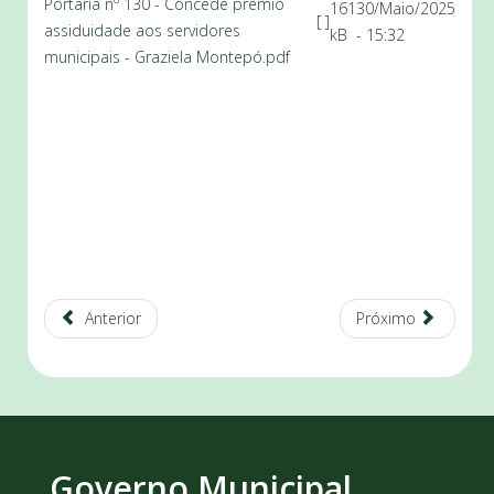
Portaria nº 130 - Concede prêmio
161
30/Maio/2025
[ ]
assiduidade aos servidores
kB
- 15:32
municipais - Graziela Montepó.pdf
Anterior
Próximo
Governo Municipal