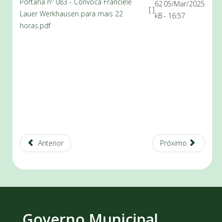
Portaria nº 083 - Convoca Franciele
62
05/Mar/2025
[ ]
Lauer Werkhausen para mais 22
kB
- 16:57
horas.pdf
Anterior
Próximo
Governo Municipal