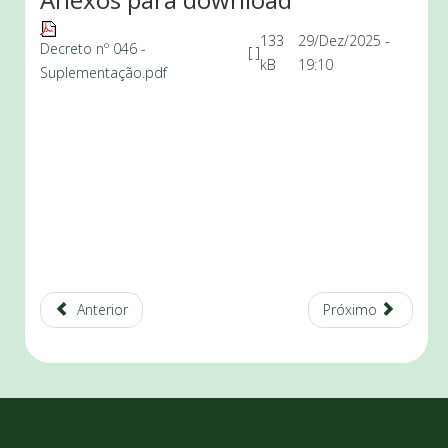
133
29/Dez/2025 -
Decreto nº 046 -
[ ]
kB
19:10
Suplementação.pdf
Anterior
Próximo