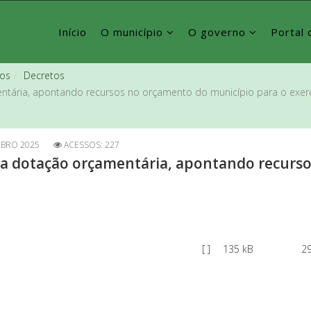
Início
O município
O governo
Portal 
vos
Decretos
tária, apontando recursos no orçamento do município para o exerc
BRO 2025
ACESSOS: 227
ta dotação orçamentária, apontando recurs
[ ]
135 kB
29