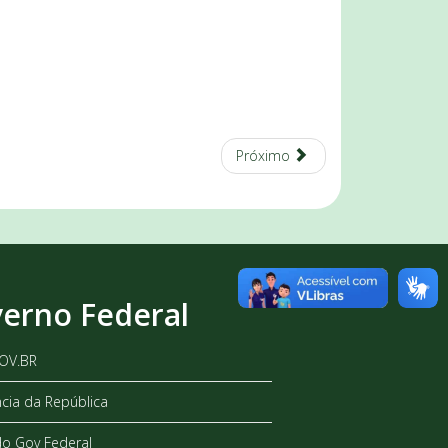
Próximo
erno Federal
GOV.BR
ncia da República
do Gov Federal