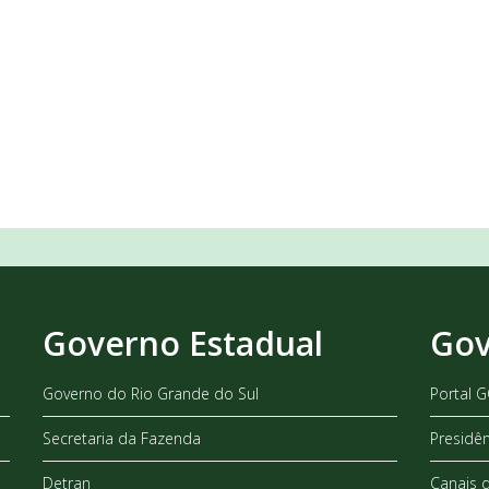
Governo Estadual
Gov
Governo do Rio Grande do Sul
Portal 
Secretaria da Fazenda
Presidê
Detran
Canais 