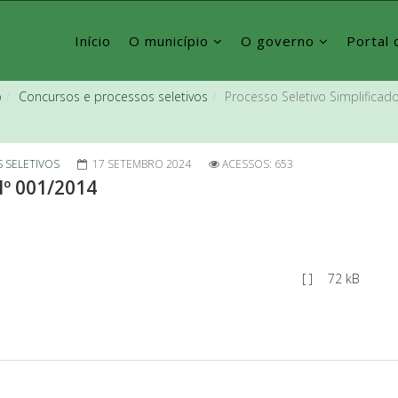
Início
O município
O governo
Portal 
o
Concursos e processos seletivos
Processo Seletivo Simplificad
 SELETIVOS
17 SETEMBRO 2024
ACESSOS: 653
Nº 001/2014
[ ]
72 kB