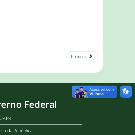
Próximo
erno Federal
GOV.BR
ncia da República