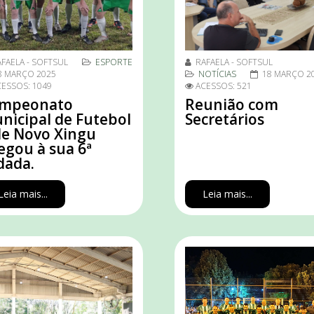
FAELA - SOFTSUL
ESPORTE
RAFAELA - SOFTSUL
8 MARÇO 2025
NOTÍCIAS
18 MARÇO 2
ESSOS: 1049
ACESSOS: 521
mpeonato
Reunião com
nicipal de Futebol
Secretários
de Novo Xingu
egou à sua 6ª
dada.
Leia mais...
Leia mais...