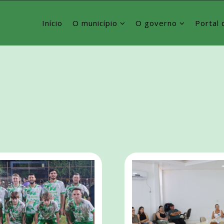
Início
O município
O governo
Portal 