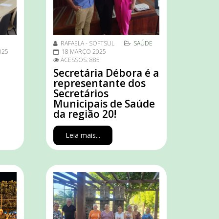
RAFAELA - SOFTSUL
SAÚDE
025
18 MARÇO 2025
ACESSOS: 885
Secretária Débora é a
representante dos
Secretários
Municipais de Saúde
da região 20!
Leia mais...