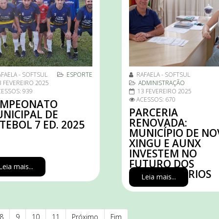
FAELA - SOFTSUL
ESPORTE
RAFAELA - SOFTSUL
3 FEVEREIRO 2025
ADMINISTRAÇÃO
ESSOS: 939
13 FEVEREIRO 2025
ACESSOS: 670
AMPEONATO
PARCERIA
NICIPAL DE
RENOVADA:
TEBOL 7 ED. 2025
MUNICÍPIO DE N
XINGU E AUNX
INVESTEM NO
FUTURO DOS
Leia mais...
UNIVERSITÁRIOS
Leia mais...
8
9
10
11
Próximo
Fim