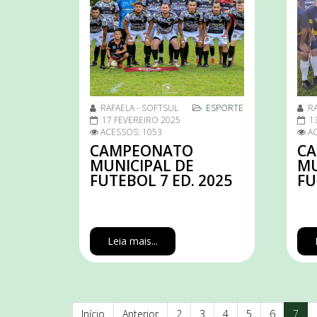
RAFAELA - SOFTSUL
ESPORTE
RA
17 FEVEREIRO 2025
1
ACESSOS: 1053
AC
CAMPEONATO
C
MUNICIPAL DE
MU
FUTEBOL 7 ED. 2025
FU
Leia mais...
Início
Anterior
2
3
4
5
6
7