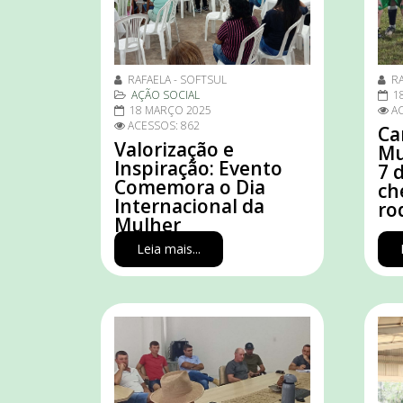
RAFAELA - SOFTSUL
RA
AÇÃO SOCIAL
1
18 MARÇO 2025
AC
ACESSOS: 862
Ca
Valorização e
Mu
Inspiração: Evento
7 
Comemora o Dia
ch
Internacional da
ro
Mulher
Leia mais...