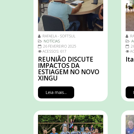
RAFAELA - SOFTSUL
RA
NOTÍCIAS
A
26 FEVEREIRO 2025
2
ACESSOS: 617
AC
REUNIÃO DISCUTE
It
IMPACTOS DA
ESTIAGEM NO NOVO
XINGU
Leia mais...