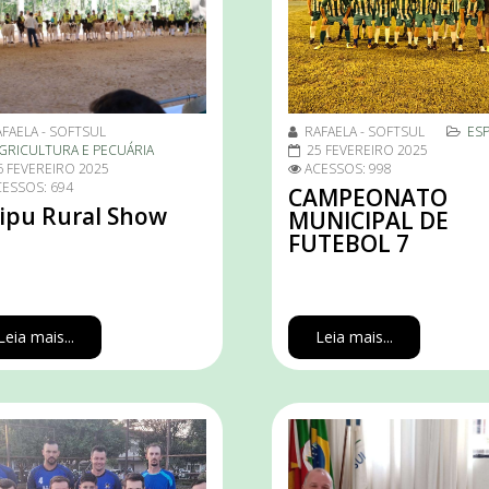
FAELA - SOFTSUL
RAFAELA - SOFTSUL
ES
GRICULTURA E PECUÁRIA
25 FEVEREIRO 2025
6 FEVEREIRO 2025
ACESSOS: 998
ESSOS: 694
CAMPEONATO
aipu Rural Show
MUNICIPAL DE
FUTEBOL 7
Leia mais...
Leia mais...