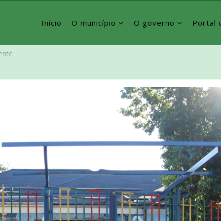
Início
O município
O governo
Portal 
ente