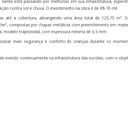
e Gente está passando por melhorias em sua infraestrutura, especif
ão contra sol e chuva. O investimento na obra é de R$ 70 mil.
cas até a cobertura, abrangendo uma área total de 125,75 m². De
che”, compostas por chapas metálicas com preenchimento em materi
ra, modelo trapezoidal, com espessura mínima de 0,5 mm.
rcionar mais segurança e conforto às crianças durante os moment
de investir continuamente na infraestrutura das escolas, com o obje