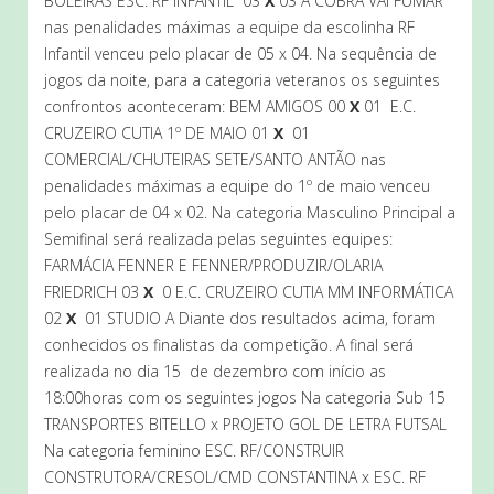
BOLEIRAS ESC. RF INFANTIL 03
X
03 A COBRA VAI FUMAR
nas penalidades máximas a equipe da escolinha RF
Infantil venceu pelo placar de 05 x 04. Na sequência de
jogos da noite, para a categoria veteranos os seguintes
confrontos aconteceram: BEM AMIGOS 00
X
01 E.C.
CRUZEIRO CUTIA 1º DE MAIO 01
X
01
COMERCIAL/CHUTEIRAS SETE/SANTO ANTÃO nas
penalidades máximas a equipe do 1º de maio venceu
pelo placar de 04 x 02. Na categoria Masculino Principal a
Semifinal será realizada pelas seguintes equipes:
FARMÁCIA FENNER E FENNER/PRODUZIR/OLARIA
FRIEDRICH 03
X
0 E.C. CRUZEIRO CUTIA MM INFORMÁTICA
02
X
01 STUDIO A Diante dos resultados acima, foram
conhecidos os finalistas da competição. A final será
realizada no dia 15 de dezembro com início as
18:00horas com os seguintes jogos Na categoria Sub 15
TRANSPORTES BITELLO x PROJETO GOL DE LETRA FUTSAL
Na categoria feminino ESC. RF/CONSTRUIR
CONSTRUTORA/CRESOL/CMD CONSTANTINA x ESC. RF