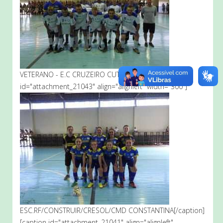
VETERANO - E.C CRUZEIRO CUTIA[/caption] [caption
id="attachment_21043" align="alignleft" width="300"]
ESC.RF/CONSTRUIR/CRESOL/CMD CONSTANTINA[/caption]
[caption id="attachment_21041" align="alignleft"