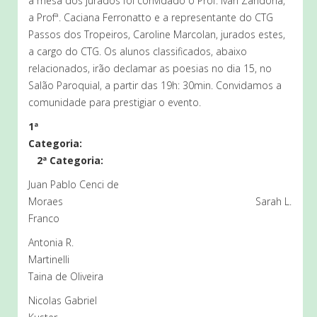
a mesa dos jurados foi convidado o Prof. Ivan Zandona,
a Profª. Caciana Ferronatto e a representante do CTG
Passos dos Tropeiros, Caroline Marcolan, jurados estes,
a cargo do CTG. Os alunos classificados, abaixo
relacionados, irão declamar as poesias no dia 15, no
Salão Paroquial, a partir das 19h: 30min. Convidamos a
comunidade para prestigiar o evento.
1ª
Categoria:
2ª Categoria:
Juan Pablo Cenci de
Moraes Sarah L.
Franco
Antonia R.
Martinelli
Taina de Oliveira
Nicolas Gabriel