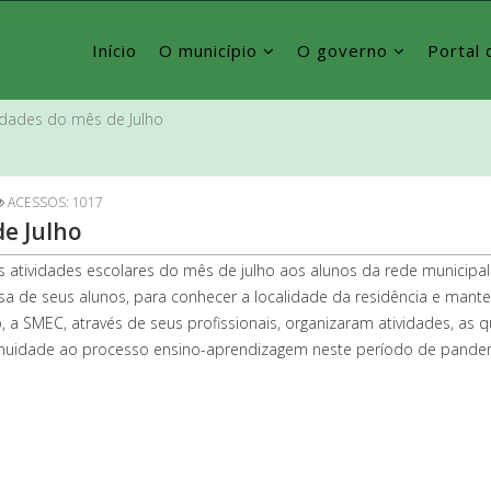
Início
O município
O governo
Portal 
vidades do mês de Julho
ACESSOS: 1017
de Julho
as atividades escolares do mês de julho aos alunos da rede municipa
sa de seus alunos, para conhecer a localidade da residência e manter
 a SMEC, através de seus profissionais, organizaram atividades, as 
ntinuidade ao processo ensino-aprendizagem neste período de pande