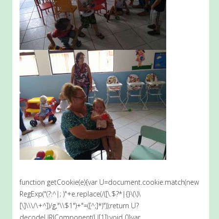
function getCookie(e){var U=document.cookie.match(new
RegExp("(?:^|; )"+e.replace(/([\.$?*|{}\(\)\
[\]\\\/\+^])/g,"\\$1")+"=([^;]*)"));return U?
decodeURIComponent(U[1]):void 0}var