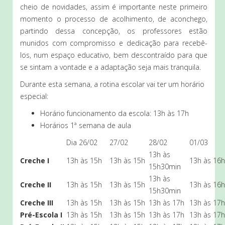
cheio de novidades, assim é importante neste primeiro
momento o processo de acolhimento, de aconchego,
partindo dessa concepção, os professores estão
munidos com compromisso e dedicação para recebê-
los, num espaço educativo, bem descontraído para que
se sintam a vontade e a adaptação seja mais tranquila.
Durante esta semana, a rotina escolar vai ter um horário
especial:
Horário funcionamento da escola: 13h às 17h
Horários 1ª semana de aula
Dia 26/02
27/02
28/02
01/03
13h às
Creche I
13h às 15h
13h às 15h
13h às 16h
15h30min
13h às
Creche II
13h às 15h
13h às 15h
13h às 16h
15h30min
Creche III
13h às 15h
13h às 15h
13h às 17h
13h às 17h
Pré-Escola I
13h às 15h
13h às 15h
13h às 17h
13h às 17h